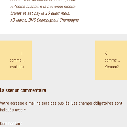
anthoine chanlaire la marainne nicolle
brunet et est nay le 13 dudit mois.
AD Marne, BMS Champigneul Champagne
NAVIGATION
I
K
DE
comme…
comme…
L’ARTICLE
Invalides
Késaco?
Laisser un commentaire
Votre adresse e-mail ne sera pas publiée.
Les champs obligatoires sont
indiqués avec
*
Commentaire