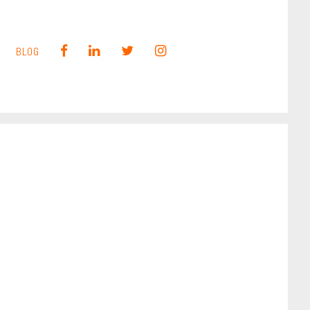
F
L
T
I
BLOG