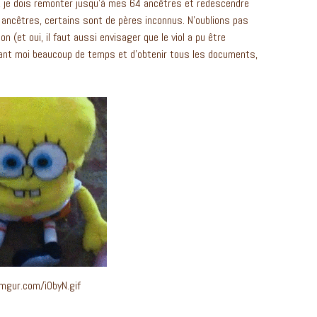
e, je dois remonter jusqu’à mes 64 ancêtres et redescendre
 ancêtres, certains sont de pères inconnus. N’oublions pas
n (et oui, il faut aussi envisager que le viol a pu être
vant moi beaucoup de temps et d’obtenir tous les documents,
.imgur.com/i0byN.gif