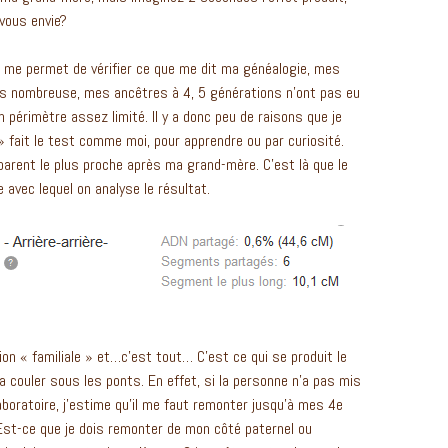
vous envie?
t me permet de vérifier ce que me dit ma généalogie, mes
ès nombreuse, mes ancêtres à 4, 5 générations n’ont pas eu
périmètre assez limité. Il y a donc peu de raisons que je
 fait le test comme moi, pour apprendre ou par curiosité.
 parent le plus proche après ma grand-mère. C’est là que le
e avec lequel on analyse le résultat.
tion « familiale » et…c’est tout… C’est ce qui se produit le
 va couler sous les ponts. En effet, si la personne n’a pas mis
e laboratoire, j’estime qu’il me faut remonter jusqu’à mes 4e
 Est-ce que je dois remonter de mon côté paternel ou