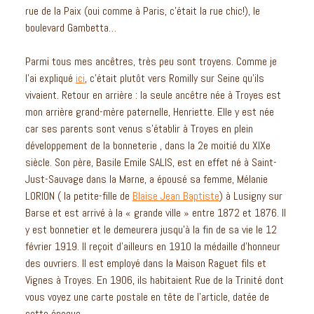
rue de la Paix (oui comme à Paris, c’était la rue chic!), le
boulevard Gambetta…
Parmi tous mes ancêtres, très peu sont troyens. Comme je
l’ai expliqué
ici
, c’était plutôt vers Romilly sur Seine qu’ils
vivaient. Retour en arrière : la seule ancêtre née à Troyes est
mon arrière grand-mère paternelle, Henriette. Elle y est née
car ses parents sont venus s’établir à Troyes en plein
développement de la bonneterie , dans la 2e moitié du XIXe
siècle. Son père, Basile Emile SALIS, est en effet né à Saint-
Just-Sauvage dans la Marne, a épousé sa femme, Mélanie
LORION ( la petite-fille de
Blaise Jean Baptiste
) à Lusigny sur
Barse et est arrivé à la « grande ville » entre 1872 et 1876. Il
y est bonnetier et le demeurera jusqu’à la fin de sa vie le 12
février 1919. Il reçoit d’ailleurs en 1910 la médaille d’honneur
des ouvriers. Il est employé dans la Maison Raguet fils et
Vignes à Troyes. En 1906, ils habitaient Rue de la Trinité dont
vous voyez une carte postale en tête de l’article, datée de
cette époque.