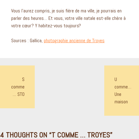
Vous l’aurez compris, je suis fière de ma ville, je pourrais en
parler des heures… Et vous, votre ville natale est-elle chère à
votre cœur? Y habitez-vous toujours?
Sources : Gallica,
photographie ancienne de Troyes
NAVIGATION
S
U
DE
comme
comme…
L’ARTICLE
… STO
Une
maison
4 THOUGHTS ON “
T COMME … TROYES
”