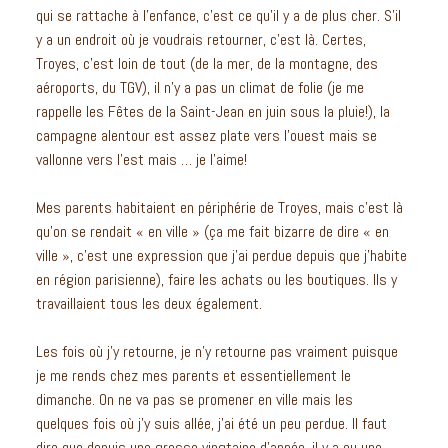
qui se rattache à l’enfance, c’est ce qu’il y a de plus cher. S’il
y a un endroit où je voudrais retourner, c’est là. Certes,
Troyes, c’est loin de tout (de la mer, de la montagne, des
aéroports, du TGV), il n’y a pas un climat de folie (je me
rappelle les Fêtes de la Saint-Jean en juin sous la pluie!), la
campagne alentour est assez plate vers l’ouest mais se
vallonne vers l’est mais … je l’aime!
Mes parents habitaient en périphérie de Troyes, mais c’est là
qu’on se rendait « en ville » (ça me fait bizarre de dire « en
ville », c’est une expression que j’ai perdue depuis que j’habite
en région parisienne), faire les achats ou les boutiques. Ils y
travaillaient tous les deux également.
Les fois où j’y retourne, je n’y retourne pas vraiment puisque
je me rends chez mes parents et essentiellement le
dimanche. On ne va pas se promener en ville mais les
quelques fois où j’y suis allée, j’ai été un peu perdue. Il faut
dire que depuis une grosse vingtaine d’année, il y a eu une