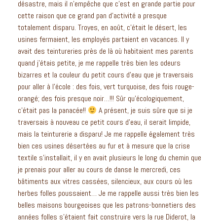
désastre, mais il n’empêche que c’est en grande partie pour
cette raison que ce grand pan d’activité a presque
totalement disparu. Troyes, en août, c’était le désert, les
usines fermaient, les employés partaient en vacances. Il y
avait des teintureries près de là où habitaient mes parents
quand j’étais petite, je me rappelle très bien les odeurs
bizarres et la couleur du petit cours d’eau que je traversais
pour aller à l’école : des fois, vert turquoise, des fois rouge-
orangé; des fois presque noir…!!! Sûr qu’écologiquement,
c’était pas la panacée!!
A présent, je suis sûre que si je
traversais à nouveau ce petit cours d’eau, il serait limpide,
mais la teinturerie a disparu! Je me rappelle également très
bien ces usines désertées au fur et à mesure que la crise
textile s’installait, il y en avait plusieurs le long du chemin que
je prenais pour aller au cours de danse le mercredi, ces
bâtiments aux vitres cassées, silencieux, aux cours où les
herbes folles poussaient… Je me rappelle aussi très bien les
belles maisons bourgeoises que les patrons-bonnetiers des
années folles s’étaient fait construire vers la rue Diderot, la