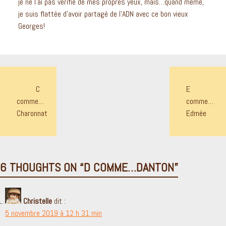
je ne l’ai pas vérifié de mes propres yeux, mais…quand même,
je suis flattée d’avoir partagé de l’ADN avec ce bon vieux
Georges!
NAVIGATION
C
E
DE
comme…
comme…
L’ARTICLE
Charonnat
Edmée
6 THOUGHTS ON “
D COMME…DANTON
”
Christelle
dit :
5 novembre 2019 à 12 h 31 min